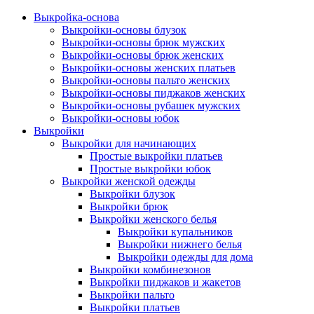
Выкройка-основа
Выкройки-основы блузок
Выкройки-основы брюк мужских
Выкройки-основы брюк женских
Выкройки-основы женских платьев
Выкройки-основы пальто женских
Выкройки-основы пиджаков женских
Выкройки-основы рубашек мужских
Выкройки-основы юбок
Выкройки
Выкройки для начинающих
Простые выкройки платьев
Простые выкройки юбок
Выкройки женской одежды
Выкройки блузок
Выкройки брюк
Выкройки женского белья
Выкройки купальников
Выкройки нижнего белья
Выкройки одежды для дома
Выкройки комбинезонов
Выкройки пиджаков и жакетов
Выкройки пальто
Выкройки платьев