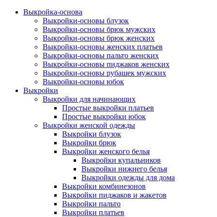
Выкройка-основа
Выкройки-основы блузок
Выкройки-основы брюк мужских
Выкройки-основы брюк женских
Выкройки-основы женских платьев
Выкройки-основы пальто женских
Выкройки-основы пиджаков женских
Выкройки-основы рубашек мужских
Выкройки-основы юбок
Выкройки
Выкройки для начинающих
Простые выкройки платьев
Простые выкройки юбок
Выкройки женской одежды
Выкройки блузок
Выкройки брюк
Выкройки женского белья
Выкройки купальников
Выкройки нижнего белья
Выкройки одежды для дома
Выкройки комбинезонов
Выкройки пиджаков и жакетов
Выкройки пальто
Выкройки платьев