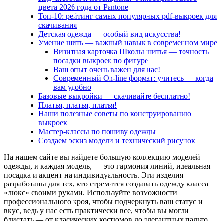
цвета 2026 года от Pantone
Топ-10: рейтинг самых популярных pdf-выкроек для
скачивания
Детская одежда — особый вид искусства!
Умение шить — важный навык в современном мире
Визитная карточка Школы шитья — точность
посадки выкроек по фигуре
Ваш опыт очень важен для нас!
Современный On-line формат: учитесь — когда
вам удобно
Базовые выкройки — скачивайте бесплатно!
Платья, платья, платья!
Наши полезные советы по конструированию
выкроек
Мастер-классы по пошиву одежды
Создаем эскиз модели и технический рисунок
На нашем сайте вы найдете большую коллекцию моделей
одежды, и каждая модель, — это гармония линий, идеальная
посадка и акцент на индивидуальность. Эти изделия
разработаны для тех, кто стремится создавать одежду класса
«люкс» своими руками. Используйте возможности
профессионального кроя, чтобы подчеркнуть ваш статус и
вкус, ведь у нас есть практически все, чтобы вы могли
блистать — от класических костюмов до элегантных пальто.