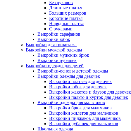
Без рукавов
Длинные платья
Больших размеров
Короткие платья
Нарядные платья
С рукавами
Выкройки сарафанов
Выкройки юбок
Выкройки для трикотажа
Выкройки мужской одежды
Выкройки мужских брюк
Выкройки рубашек
Выкройки одежды для детей
Выкройки-основы детской одежды
Выкройки одежды для девочек
Выкройки платьев для девочек
Выкройки юбок для девочек
Выкройки жакетов и блузок для девочек
Выкройки пальто и курток для девочек
Выкройки одежды для мальчиков
Выкройки брюк для мальчиков
Выкройки жилетов для мальчиков
Выкройки пиджаков для мальчиков
Выкройки рубашек для мальчиков
Школьная одежда