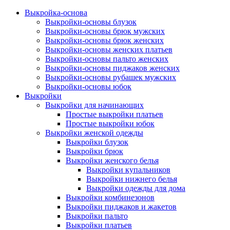
Выкройка-основа
Выкройки-основы блузок
Выкройки-основы брюк мужских
Выкройки-основы брюк женских
Выкройки-основы женских платьев
Выкройки-основы пальто женских
Выкройки-основы пиджаков женских
Выкройки-основы рубашек мужских
Выкройки-основы юбок
Выкройки
Выкройки для начинающих
Простые выкройки платьев
Простые выкройки юбок
Выкройки женской одежды
Выкройки блузок
Выкройки брюк
Выкройки женского белья
Выкройки купальников
Выкройки нижнего белья
Выкройки одежды для дома
Выкройки комбинезонов
Выкройки пиджаков и жакетов
Выкройки пальто
Выкройки платьев