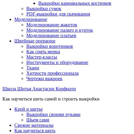
Выкройки карнавальных костюмов
Выкройки сумок
PDF-выкройки для скачивания
Моделирование
Моделирование жакетов
Моделирование пальто и курток
Моделирование платьев
Швейные операции
Выкройки воротников
Как снять мерки
Мастер-классы
Инструменты и оборудование
Ткани
Хитрости профессионала
Чертежи выкроек
Школа Шитья Анастасии Корфиати
Как научиться шить самой и строить выкройки
Крой и шитье
Выкройки своими руками
Шьем сами
Свежие материалы
Как научиться шить