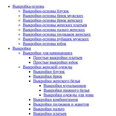
Выкройка-основа
Выкройки-основы блузок
Выкройки-основы брюк мужских
Выкройки-основы брюк женских
Выкройки-основы женских платьев
Выкройки-основы пальто женских
Выкройки-основы пиджаков женских
Выкройки-основы рубашек мужских
Выкройки-основы юбок
Выкройки
Выкройки для начинающих
Простые выкройки платьев
Простые выкройки юбок
Выкройки женской одежды
Выкройки блузок
Выкройки брюк
Выкройки женского белья
Выкройки купальников
Выкройки нижнего белья
Выкройки одежды для дома
Выкройки комбинезонов
Выкройки пиджаков и жакетов
Выкройки пальто
Выкройки платьев