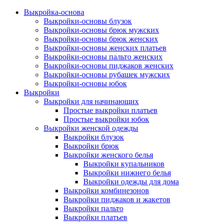
Выкройка-основа
Выкройки-основы блузок
Выкройки-основы брюк мужских
Выкройки-основы брюк женских
Выкройки-основы женских платьев
Выкройки-основы пальто женских
Выкройки-основы пиджаков женских
Выкройки-основы рубашек мужских
Выкройки-основы юбок
Выкройки
Выкройки для начинающих
Простые выкройки платьев
Простые выкройки юбок
Выкройки женской одежды
Выкройки блузок
Выкройки брюк
Выкройки женского белья
Выкройки купальников
Выкройки нижнего белья
Выкройки одежды для дома
Выкройки комбинезонов
Выкройки пиджаков и жакетов
Выкройки пальто
Выкройки платьев