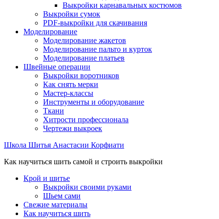
Выкройки карнавальных костюмов
Выкройки сумок
PDF-выкройки для скачивания
Моделирование
Моделирование жакетов
Моделирование пальто и курток
Моделирование платьев
Швейные операции
Выкройки воротников
Как снять мерки
Мастер-классы
Инструменты и оборудование
Ткани
Хитрости профессионала
Чертежи выкроек
Школа Шитья Анастасии Корфиати
Как научиться шить самой и строить выкройки
Крой и шитье
Выкройки своими руками
Шьем сами
Свежие материалы
Как научиться шить