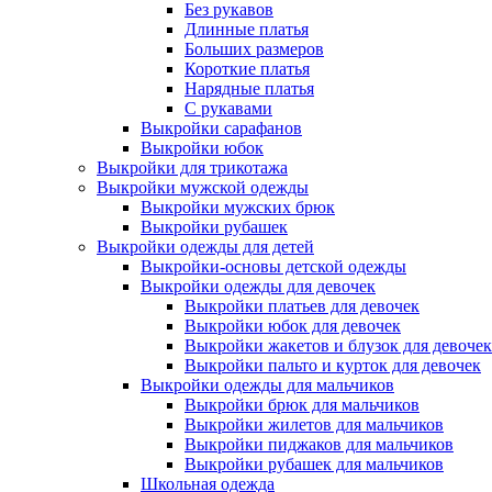
Без рукавов
Длинные платья
Больших размеров
Короткие платья
Нарядные платья
С рукавами
Выкройки сарафанов
Выкройки юбок
Выкройки для трикотажа
Выкройки мужской одежды
Выкройки мужских брюк
Выкройки рубашек
Выкройки одежды для детей
Выкройки-основы детской одежды
Выкройки одежды для девочек
Выкройки платьев для девочек
Выкройки юбок для девочек
Выкройки жакетов и блузок для девочек
Выкройки пальто и курток для девочек
Выкройки одежды для мальчиков
Выкройки брюк для мальчиков
Выкройки жилетов для мальчиков
Выкройки пиджаков для мальчиков
Выкройки рубашек для мальчиков
Школьная одежда