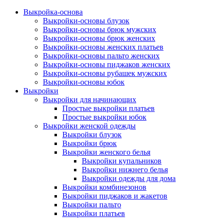
Выкройка-основа
Выкройки-основы блузок
Выкройки-основы брюк мужских
Выкройки-основы брюк женских
Выкройки-основы женских платьев
Выкройки-основы пальто женских
Выкройки-основы пиджаков женских
Выкройки-основы рубашек мужских
Выкройки-основы юбок
Выкройки
Выкройки для начинающих
Простые выкройки платьев
Простые выкройки юбок
Выкройки женской одежды
Выкройки блузок
Выкройки брюк
Выкройки женского белья
Выкройки купальников
Выкройки нижнего белья
Выкройки одежды для дома
Выкройки комбинезонов
Выкройки пиджаков и жакетов
Выкройки пальто
Выкройки платьев