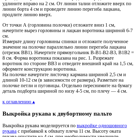
удлините вправо на 2 см. От линии талии отложите вверх по
линии борта 4 см и проведите линию перегиба лацкана,
продлите линию вверх.
От точки А (горловина полочки) отложите вниз 1 см,
начертите вырез горловины и лацкан воротника шириной 6-7
см.
Измерьте длину горловины спинки и отложите полученное
значение на полочке параллельно линии перегиба лацкана
(отрезок ВВ1). Начертите прямоугольник В-В1-В2-В3, В1В2 =
8 см. Форма воротника показана на рис. 1. Разрежьте
воротник по стороне ВВ3 и отведите внешний край на 1,5 см,
оформите конструкцию воротника.
На полочке начертите листочку кармана шириной 2,5 см и
длиной 10-12 см (в зависимости от размера). Разметьте на
полочке петли и пуговицы. Отдельно переснимите на бумагу
деталь подборта шириной по низу 4-5 см, по плечу — 4 см.
к оглавлению ▴
Выкройка рукава к двубортному пальто
Выкройка рукава моделируется по
выкройке одношовного
рукава
с прибавкой к обхвату плеча 11 см. Высоту оката
рукава опустите на 4 см, при необходимости увеличьте