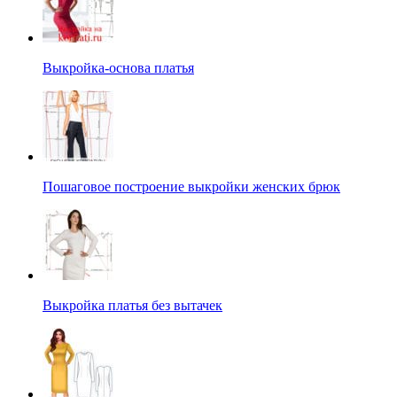
Выкройка-основа платья
Пошаговое построение выкройки женских брюк
Выкройка платья без вытачек