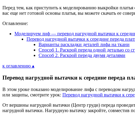
Перед тем, как приступить к моделированию выкройки платья
вас еще нет готовой основы платья, вы можете скачать ее сове
Оглавление:
Моделируем лиф — перевод нагрудной вытачки к середи
Перевод нагрудной вытачки к середине переда плат
Варианты раскладки деталей лифа на ткани
Способ 1. Раскрой переда одной деталью со с
Способ 2. Раскрой переда двумя деталями
к оглавлению ▴
Перевод нагрудной вытачки к середине переда пл
В этом уроке показано моделирование лифа с переводом нагруд
или защипы, смотрите урок:
Перевод нагрудной вытачки к сере
От вершины нагрудной вытачки (Центр груди) переда проведите
нагрудной вытачки. Нагрудную вытачку закройте, совместив п