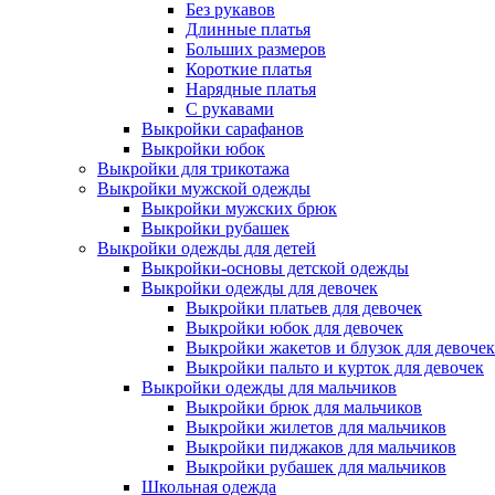
Без рукавов
Длинные платья
Больших размеров
Короткие платья
Нарядные платья
С рукавами
Выкройки сарафанов
Выкройки юбок
Выкройки для трикотажа
Выкройки мужской одежды
Выкройки мужских брюк
Выкройки рубашек
Выкройки одежды для детей
Выкройки-основы детской одежды
Выкройки одежды для девочек
Выкройки платьев для девочек
Выкройки юбок для девочек
Выкройки жакетов и блузок для девочек
Выкройки пальто и курток для девочек
Выкройки одежды для мальчиков
Выкройки брюк для мальчиков
Выкройки жилетов для мальчиков
Выкройки пиджаков для мальчиков
Выкройки рубашек для мальчиков
Школьная одежда