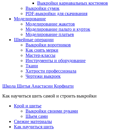
Выкройки карнавальных костюмов
Выкройки сумок
PDF-выкройки для скачивания
Моделирование
Моделирование жакетов
Моделирование пальто и курток
Моделирование платьев
Швейные операции
Выкройки воротников
Как снять мерки
Мастер-классы
Инструменты и оборудование
Ткани
Хитрости профессионала
Чертежи выкроек
Школа Шитья Анастасии Корфиати
Как научиться шить самой и строить выкройки
Крой и шитье
Выкройки своими руками
Шьем сами
Свежие материалы
Как научиться шить