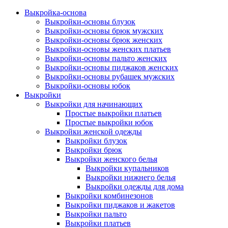
Выкройка-основа
Выкройки-основы блузок
Выкройки-основы брюк мужских
Выкройки-основы брюк женских
Выкройки-основы женских платьев
Выкройки-основы пальто женских
Выкройки-основы пиджаков женских
Выкройки-основы рубашек мужских
Выкройки-основы юбок
Выкройки
Выкройки для начинающих
Простые выкройки платьев
Простые выкройки юбок
Выкройки женской одежды
Выкройки блузок
Выкройки брюк
Выкройки женского белья
Выкройки купальников
Выкройки нижнего белья
Выкройки одежды для дома
Выкройки комбинезонов
Выкройки пиджаков и жакетов
Выкройки пальто
Выкройки платьев