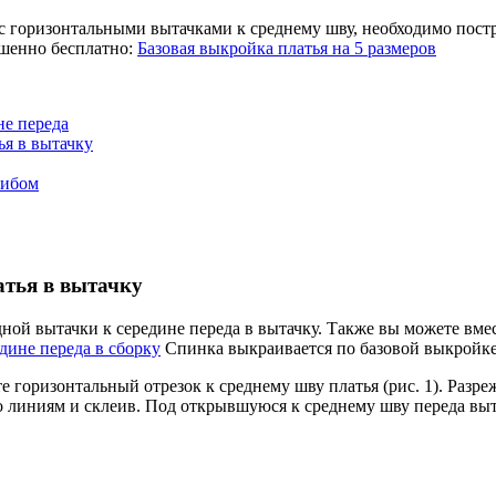
 с горизонтальными вытачками к среднему шву, необходимо пос
ршенно бесплатно:
Базовая выкройка платья на 5 размеров
не переда
ья в вытачку
гибом
атья в вытачку
ной вытачки к середине переда в вытачку. Также вы можете вме
дине переда в сборку
Спинка выкраивается по базовой выкройке 
 горизонтальный отрезок к среднему шву платья (рис. 1). Разр
о линиям и склеив. Под открывшуюся к среднему шву переда выт