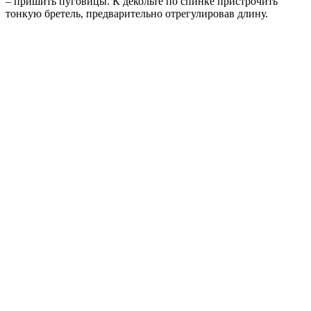
– пришить пуговицы. К декольте по спинке пристрочить
тонкую бретель, предварительно отрегулировав длину.