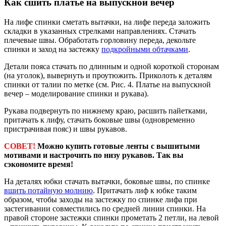
Как сшить платье на выпускной вечер
На лифе спинки сметать вытачки, на лифе переда заложить
складки в указанных стрелками направлениях. Стачать
плечевые швы. Обработать горловину переда, декольте
спинки и заход на застежку
подкройными обтачками
.
Детали пояса стачать по длинным и одной короткой сторонам
(на уголок), вывернуть и проутюжить. Приколоть к деталям
спинки от талии по метке (см. Рис. 4. Платье на выпускной
вечер – моделирование спинки и рукава).
Рукава подвернуть по нижнему краю, расшить пайетками,
притачать к лифу, стачать боковые швы (одновременно
пристрачивая пояс) и швы рукавов.
СОВЕТ!
Можно купить готовые ленты с вышитыми
мотивами и настрочить по низу рукавов. Так вы
сэкономите время!
На деталях юбки стачать вытачки, боковые швы, по спинке
вшить потайную молнию
. Притачать лиф к юбке таким
образом, чтобы заходы на застежку по спинке лифа при
застегивании совместились по средней линии спинки. На
правой стороне застежки спинки прометать 2 петли, на левой