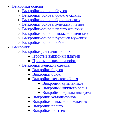
Выкройка-основа
Выкройки-основы блузок
Выкройки-основы брюк мужских
Выкройки-основы брюк женских
Выкройки-основы женских платьев
Выкройки-основы пальто женских
Выкройки-основы пиджаков женских
Выкройки-основы рубашек мужских
Выкройки-основы юбок
Выкройки
Выкройки для начинающих
Простые выкройки платьев
Простые выкройки юбок
Выкройки женской одежды
Выкройки блузок
Выкройки брюк
Выкройки женского белья
Выкройки купальников
Выкройки нижнего белья
Выкройки одежды для дома
Выкройки комбинезонов
Выкройки пиджаков и жакетов
Выкройки пальто
Выкройки платьев