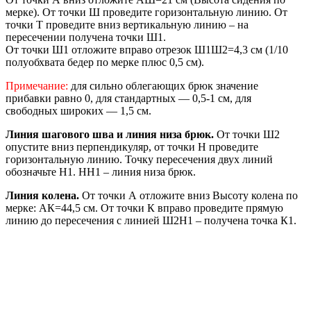
мерке). От точки Ш проведите горизонтальную линию. От
точки Т проведите вниз вертикальную линию – на
пересечении получена точки Ш1.
От точки Ш1 отложите вправо отрезок Ш1Ш2=4,3 см (1/10
полуобхвата бедер по мерке плюс 0,5 см).
Примечание:
для сильно облегающих брюк значение
прибавки равно 0, для стандартных — 0,5-1 см, для
свободных широких — 1,5 см.
Линия шагового шва и линия низа брюк.
От точки Ш2
опустите вниз перпендикуляр, от точки Н проведите
горизонтальную линию. Точку пересечения двух линий
обозначьте Н1. НН1 – линия низа брюк.
Линия колена.
От точки А отложите вниз Высоту колена по
мерке: АК=44,5 см. От точки К вправо проведите прямую
линию до пересечения с линией Ш2Н1 – получена точка К1.