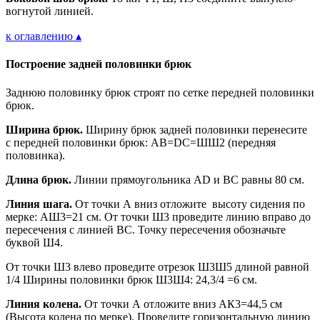
вогнутой линией.
к оглавлению ▴
Построение задней половинки брюк
Заднюю половинку брюк строят по сетке передней половинки
брюк.
Ширина брюк.
Ширину брюк задней половинки перенесите
с передней половинки брюк: АВ=DC=ШШ2 (передняя
половинка).
Длина брюк.
Линии прямоугольника AD и ВС равны 80 см.
Линия шага.
От точки А вниз отложите высоту сидения по
мерке: АШ3=21 см. От точки Ш3 проведите линию вправо до
пересечения с линией ВС. Точку пересечения обозначьте
буквой Ш4.
От точки Ш3 влево проведите отрезок Ш3Ш5 длиной равной
1/4 Ширины половинки брюк Ш3Ш4: 24,3/4 =6 см.
Линия колена.
От точки А отложите вниз АК3=44,5 см
(Высота колена по мерке). Проведите горизонтальную линию