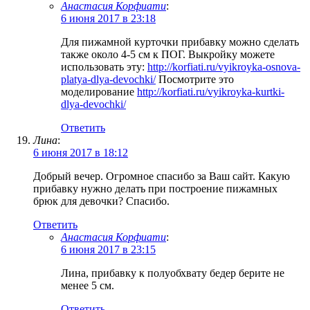
Анастасия Корфиати
:
6 июня 2017 в 23:18
Для пижамной курточки прибавку можно сделать
также около 4-5 см к ПОГ. Выкройку можете
использовать эту:
http://korfiati.ru/vyikroyka-osnova-
platya-dlya-devochki/
Посмотрите это
моделирование
http://korfiati.ru/vyikroyka-kurtki-
dlya-devochki/
Ответить
Лина
:
6 июня 2017 в 18:12
Добрый вечер. Огромное спасибо за Ваш сайт. Какую
прибавку нужно делать при построение пижамных
брюк для девочки? Спасибо.
Ответить
Анастасия Корфиати
:
6 июня 2017 в 23:15
Лина, прибавку к полуобхвату бедер берите не
менее 5 см.
Ответить