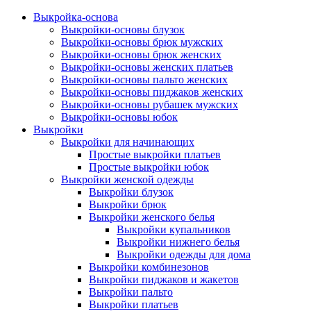
Выкройка-основа
Выкройки-основы блузок
Выкройки-основы брюк мужских
Выкройки-основы брюк женских
Выкройки-основы женских платьев
Выкройки-основы пальто женских
Выкройки-основы пиджаков женских
Выкройки-основы рубашек мужских
Выкройки-основы юбок
Выкройки
Выкройки для начинающих
Простые выкройки платьев
Простые выкройки юбок
Выкройки женской одежды
Выкройки блузок
Выкройки брюк
Выкройки женского белья
Выкройки купальников
Выкройки нижнего белья
Выкройки одежды для дома
Выкройки комбинезонов
Выкройки пиджаков и жакетов
Выкройки пальто
Выкройки платьев