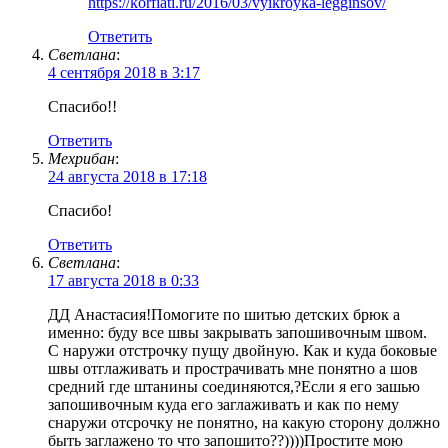
https://korfiati.ru/2016/03/vyikroyka-legginsov/
Ответить
Светлана
:
4 сентября 2018 в 3:17
Спасибо!!
Ответить
Мехрибан
:
24 августа 2018 в 17:18
Спасибо!
Ответить
Светлана
:
17 августа 2018 в 0:33
ДД Анастасия!Помогите по шитью детских брюк а
именно: буду все швы закрывать запошивочным швом.
С наружи отстрочку пущу двойную. Как и куда боковые
швы отглаживать и прострачивать мне понятно а шов
средний где штанины соединяются,?Если я его зашью
запошивочным куда его заглаживать и как по нему
снаружи отсрочку не понятно, на какую сторону должно
быть заглажено то что запошито??))))Простите мою