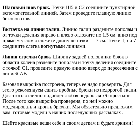
Шаговый шов брюк.
Точки Ш5 и С2 соедините пунктирной
вспомогательной линией. Затем проведите плавную линию
бокового шва.
Вытачка на линии талии.
Линию талии разделите пополам и
от точки деления вправо и влево отложите по 1,5 см, вниз под
прямым углом отложите длину вытачки — 7 см. Точки 1,5 и 7
соедините слегка вогнутыми линиями.
Линия стрелки брюк.
Ширину задней половинки брюк в
области колена разделите пополам и точку деления соедините
с точкой С1, проведите прямую линию вверх до пересечения с
линией АВ.
Базовая выкройка построена, теперь ее надо проверить. Для
этого рекомендуем сшить пробные брюки из недорогой ткани.
Для этого отлично подойдет любая недорогая х/б простынь.
После того как выкройка проверена, по ней можно
моделировать и кроить брючки. Мы обязательно предложим
вам готовые модели в наших последующих рассылках .
Шейте красивые вещи себе и своим деткам и будьте яркими!