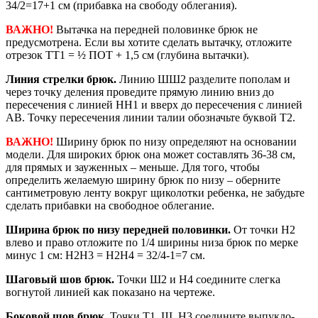
34/2=17+1 см (прибавка на свободу облегания).
ВАЖНО!
Вытачка на передней половинке брюк не
предусмотрена. Если вы хотите сделать вытачку, отложите
отрезок ТТ1 = ½ ПОТ + 1,5 см (глубина вытачки).
Линия стрелки брюк.
Линию ШШ2 разделите пополам и
через точку деления проведите прямую линию вниз до
пересечения с линией НН1 и вверх до пересечения с линией
АВ. Точку пересечения линии талии обозначьте буквой Т2.
ВАЖНО!
Ширину брюк по низу определяют на основании
модели. Для широких брюк она может составлять 36-38 см,
для прямых и зауженных – меньше. Для того, чтобы
определить желаемую ширину брюк по низу – оберните
сантиметровую ленту вокруг щиколотки ребенка, не забудьте
сделать прибавки на свободное облегание.
Ширина брюк по низу передней половинки.
От точки Н2
влево и право отложите по 1/4 ширины низа брюк по мерке
минус 1 см: Н2Н3 = Н2Н4 = 32/4-1=7 см.
Шаговый шов брюк.
Точки Ш2 и Н4 соедините слегка
вогнутой линией как показано на чертеже.
Боковой шов брюк.
Точки Т1, Ш, Н3 соедините выпукло-