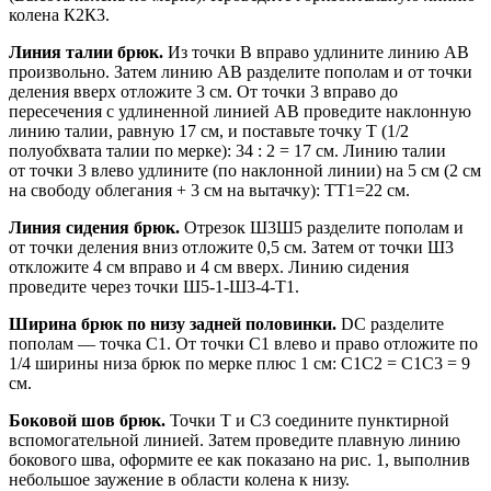
колена К2К3.
Линия талии брюк.
Из точки В вправо удлините линию АВ
произвольно. Затем линию АВ разделите пополам и от точки
деления вверх отложите 3 см. От точки 3 вправо до
пересечения с удлиненной линией АВ проведите наклонную
линию талии, равную 17 см, и поставьте точку Т (1/2
полуобхвата талии по мерке): 34 : 2 = 17 см. Линию талии
от точки 3 влево удлините (по наклонной линии) на 5 см (2 см
на свободу облегания + 3 см на вытачку): ТТ1=22 см.
Линия сидения брюк.
Отрезок Ш3Ш5 разделите пополам и
от точки деления вниз отложите 0,5 см. Затем от точки Ш3
откложите 4 см вправо и 4 см вверх. Линию сидения
проведите через точки Ш5-1-Ш3-4-Т1.
Ширина брюк по низу задней половинки.
DC разделите
пополам — точка С1. От точки С1 влево и право отложите по
1/4 ширины низа брюк по мерке плюс 1 см: С1С2 = С1С3 = 9
см.
Боковой шов брюк.
Точки Т и С3 соедините пунктирной
вспомогательной линией. Затем проведите плавную линию
бокового шва, оформите ее как показано на рис. 1, выполнив
небольшое заужение в области колена к низу.