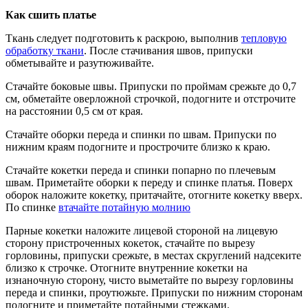
Как сшить платье
Ткань следует подготовить к раскрою, выполнив
тепловую
обработку ткани
. После стачивания швов, припуски
обметывайте и разутюживайте.
Стачайте боковые швы. Припуски по проймам срежьте до 0,7
см, обметайте оверложной строчкой, подогните и отстрочите
на расстоянии 0,5 см от края.
Стачайте оборки переда и спинки по швам. Припуски по
нижним краям подогните и прострочите близко к краю.
Стачайте кокетки переда и спинки попарно по плечевым
швам. Приметайте оборки к переду и спинке платья. Поверх
оборок наложите кокетку, притачайте, отогните кокетку вверх.
По спинке
втачайте потайную молнию
Парные кокетки наложите лицевой стороной на лицевую
сторону пристроченных кокеток, стачайте по вырезу
горловины, припуски срежьте, в местах скруглений надсеките
близко к строчке. Отогните внутренние кокетки на
изнаночную сторону, чисто выметайте по вырезу горловины
переда и спинки, проутюжьте. Припуски по нижним сторонам
подогните и приметайте потайными стежками.