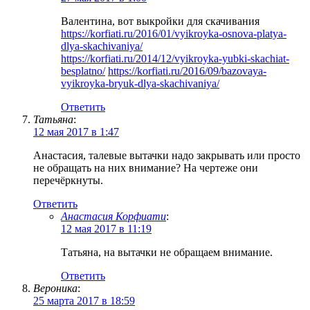
Валентина, вот выкройки для скачивания
https://korfiati.ru/2016/01/vyikroyka-osnova-platya-
dlya-skachivaniya/
https://korfiati.ru/2014/12/vyikroyka-yubki-skachiat-
besplatno/
https://korfiati.ru/2016/09/bazovaya-
vyikroyka-bryuk-dlya-skachivaniya/
Ответить
Татьяна
:
12 мая 2017 в 1:47
Анастасия, талевые вытачки надо закрывать или просто
не обращать на них внимание? На чертеже они
перечёркнуты.
Ответить
Анастасия Корфиати
:
12 мая 2017 в 11:19
Татьяна, на вытачки не обращаем внимание.
Ответить
Вероника
:
25 марта 2017 в 18:59