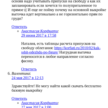
основв надо учитывать припуски на свободу а как их
запланировать если хочется то полуприталенное то
прямое (( И еще не пойму почему на основной выкройке
выточка идет вертикально а не горизонтально прям по
груди?
Ответить
Анастасия Корфиати
:
29 июня 2017 в 17:58
Наталия, есть таблицы расчета припусков на
свободу облегания:
https://korfiati.ru/2010/02/kak-
sshit-odezhdu-po-figure/
Нагрудная вытачка
переносится в любое направление согласно
фасону.
Ответить
Валентина
:
24 мая 2017 в 12:13
Здравствуйте! Не могу найти какой скачать бесплатно
базовую выкройку
Ответить
Анастасия Корфиати
:
27 мая 2017 в 1:00