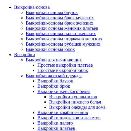
Выкройка-основа
Выкройки-основы блузок
Выкройки-основы брюк мужских
Выкройки-основы брюк женских
Выкройки-основы женских платьев
Выкройки-основы пальто женских
Выкройки-основы пиджаков женских
Выкройки-основы рубашек мужских
Выкройки-основы юбок
Выкройки
Выкройки для начинающих
Простые выкройки платьев
Простые выкройки юбок
Выкройки женской одежды
Выкройки блузок
Выкройки брюк
Выкройки женского белья
Выкройки купальников
Выкройки нижнего белья
Выкройки одежды для дома
Выкройки комбинезонов
Выкройки пиджаков и жакетов
Выкройки пальто
Выкройки платьев