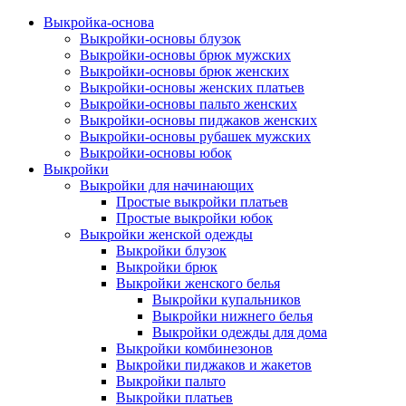
Выкройка-основа
Выкройки-основы блузок
Выкройки-основы брюк мужских
Выкройки-основы брюк женских
Выкройки-основы женских платьев
Выкройки-основы пальто женских
Выкройки-основы пиджаков женских
Выкройки-основы рубашек мужских
Выкройки-основы юбок
Выкройки
Выкройки для начинающих
Простые выкройки платьев
Простые выкройки юбок
Выкройки женской одежды
Выкройки блузок
Выкройки брюк
Выкройки женского белья
Выкройки купальников
Выкройки нижнего белья
Выкройки одежды для дома
Выкройки комбинезонов
Выкройки пиджаков и жакетов
Выкройки пальто
Выкройки платьев