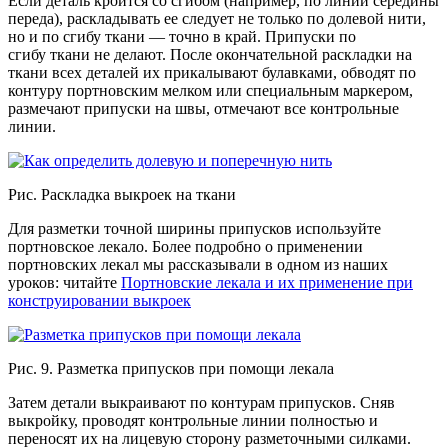
Если деталь кроится со сгибом (например, по линии середины
переда), раскладывать ее следует не только по долевой нити,
но и по сгибу ткани — точно в край. Припуски по
сгибу ткани не делают. После окончательной раскладки на
ткани всех деталей их прикалывают булавками, обводят по
контуру портновским мелком или специальным маркером,
размечают припуски на швы, отмечают все контрольные
линии.
Рис. Раскладка выкроек на ткани
Для разметки точной ширины припусков используйте
портновское лекало. Более подробно о применении
портновских лекал мы рассказывали в одном из наших
уроков: читайте
Портновские лекала и их применение при
конструировании выкроек
Рис. 9. Разметка припусков при помощи лекала
Затем детали выкраивают по контурам припусков. Сняв
выкройку, проводят контрольные линии полностью и
переносят их на лицевую сторону разметочными силками.