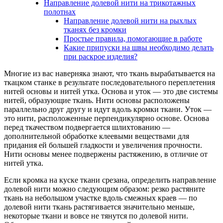
Направление долевой нити на трикотажных
полотнах
Направление долевой нити на рыхлых
тканях без кромки
Простые правила, помогающие в работе
Какие припуски на швы необходимо делать
при раскрое изделия?
Многие из вас наверняка знают, что ткань вырабатывается на
ткацком станке в результате последовательного переплетения
нитей основы и нитей утка. Основа и уток — это две системы
нитей, образующие ткань. Нити основы расположены
параллельно друг другу и идут вдоль кромки ткани. Уток —
это нити, расположенные перпендикулярно основе. Основа
перед ткачеством подвергается шлихтованию —
дополнительной обработке клеевыми веществами для
придания ей большей гладкости и увеличения прочности.
Нити основы менее подвержены растяжению, в отличие от
нитей утка.
Если кромка на куске ткани срезана, определить направление
долевой нити можно следующим образом: резко растяните
ткань на небольшом участке вдоль смежных краев — по
долевой нити ткань растягивается значительно меньше,
некоторые ткани и вовсе не тянутся по долевой нити.