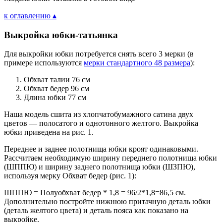
к оглавлению ▴
Выкройка юбки-татьянка
Для выкройки юбки потребуется снять всего 3 мерки (в
примере используются
мерки стандартного 48 размера
):
Обхват талии 76 см
Обхват бедер 96 см
Длина юбки 77 см
Наша модель сшита из хлопчатобумажного сатина двух
цветов — полосатого и однотонного желтого. Выкройка
юбки приведена на рис. 1.
Переднее и заднее полотнища юбки кроят одинаковыми.
Рассчитаем необходимую ширину переднего полотнища юбки
(ШППЮ) и ширину заднего полотнища юбки (ШЗПЮ),
используя мерку Обхват бедер (рис. 1):
ШППЮ = Полуобхват бедер * 1,8 = 96/2*1,8=86,5 см.
Дополнительно постройте нижнюю притачную деталь юбки
(деталь желтого цвета) и деталь пояса как показано на
выкройке.