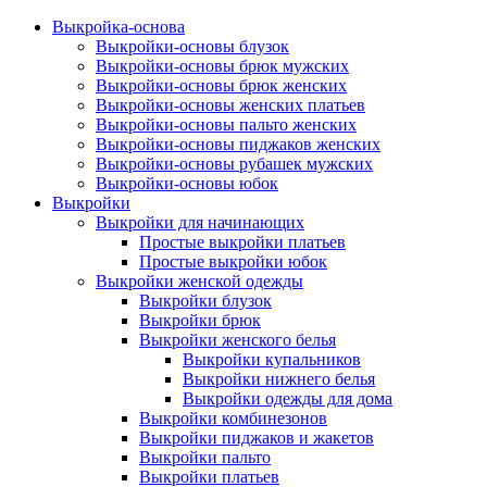
Выкройка-основа
Выкройки-основы блузок
Выкройки-основы брюк мужских
Выкройки-основы брюк женских
Выкройки-основы женских платьев
Выкройки-основы пальто женских
Выкройки-основы пиджаков женских
Выкройки-основы рубашек мужских
Выкройки-основы юбок
Выкройки
Выкройки для начинающих
Простые выкройки платьев
Простые выкройки юбок
Выкройки женской одежды
Выкройки блузок
Выкройки брюк
Выкройки женского белья
Выкройки купальников
Выкройки нижнего белья
Выкройки одежды для дома
Выкройки комбинезонов
Выкройки пиджаков и жакетов
Выкройки пальто
Выкройки платьев