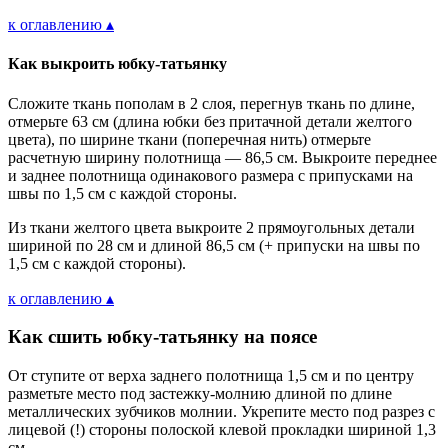
к оглавлению ▴
Как выкроить юбку-татьянку
Сложите ткань пополам в 2 слоя, перегнув ткань по длине,
отмерьте 63 см (длина юбки без притачной детали желтого
цвета), по ширине ткани (поперечная нить) отмерьте
расчетную ширину полотнища — 86,5 см. Выкроите переднее
и заднее полотнища одинакового размера с припусками на
швы по 1,5 см с каждой стороны.
Из ткани желтого цвета выкроите 2 прямоугольных детали
шириной по 28 см и длиной 86,5 см (+ припуски на швы по
1,5 см с каждой стороны).
к оглавлению ▴
Как сшить юбку-татьянку на поясе
От ступите от верха заднего полотнища 1,5 см и по центру
разметьте место под застежку-молнию длиной по длине
металлических зубчиков молнии. Укрепите место под разрез с
лицевой (!) стороны полоской клевой прокладки шириной 1,3
см.