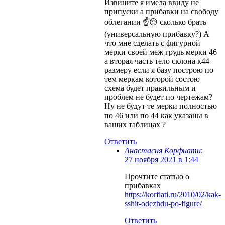
Извините я имела ввиду не
припуски а прибавки на свободу
облегании ☝😒 сколько брать
(универсальную прибавку?) А
что мне сделать с фигурной
мерки своей меж грудь мерки 46
а вторая часть тело склона к44
размеру если я базу построю по
тем меркам которой состою
схема будет правильным и
проблем не будет по чертежам?
Ну не будут те мерки полностью
по 46 или по 44 как указаны в
ваших таблицах ?
Ответить
Анастасия Корфиати
:
27 ноября 2021 в 1:44
Прочтите статью о
прибавках
https://korfiati.ru/2010/02/kak-
sshit-odezhdu-po-figure/
Ответить