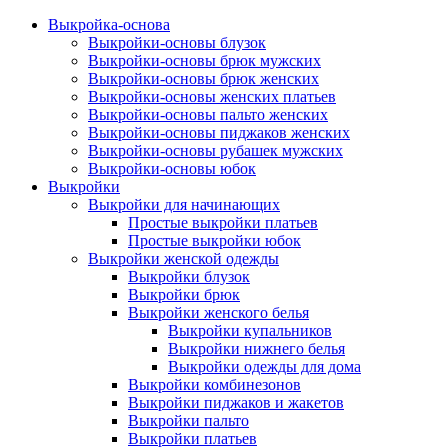
Выкройка-основа
Выкройки-основы блузок
Выкройки-основы брюк мужских
Выкройки-основы брюк женских
Выкройки-основы женских платьев
Выкройки-основы пальто женских
Выкройки-основы пиджаков женских
Выкройки-основы рубашек мужских
Выкройки-основы юбок
Выкройки
Выкройки для начинающих
Простые выкройки платьев
Простые выкройки юбок
Выкройки женской одежды
Выкройки блузок
Выкройки брюк
Выкройки женского белья
Выкройки купальников
Выкройки нижнего белья
Выкройки одежды для дома
Выкройки комбинезонов
Выкройки пиджаков и жакетов
Выкройки пальто
Выкройки платьев