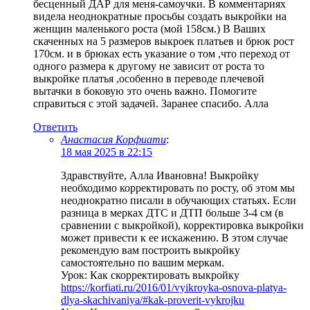
бесценный ДАР для меня-самоучки. В комментариях
видела неоднократные просьбы создать выкройки на
женщин маленького роста (мой 158см.) В Ваших
скаченных на 5 размеров выкроек платьев и брюк рост
170см. и в брюках есть указание о том ,что переход от
одного размера к другому не зависит от роста то
выкройке платья ,особенно в переводе плечевой
вытачки в боковую это очень важно. Помогите
справиться с этой задачей. Заранее спасибо. Алла
Ответить
Анастасия Корфиати
:
18 мая 2025 в 22:15
Здравствуйте, Алла Ивановна! Выкройку
необходимо корректировать по росту, об этом мы
неоднократно писали в обучающих статьях. Если
разница в мерках ДТС и ДТП больше 3-4 см (в
сравнении с выкройкой), корректировка выкройки
может привести к ее искажению. В этом случае
рекомендую вам построить выкройку
самостоятельно по вашим меркам.
Урок: Как скорректировать выкройку
https://korfiati.ru/2016/01/vyikroyka-osnova-platya-
dlya-skachivaniya/#kak-proverit-vykrojku