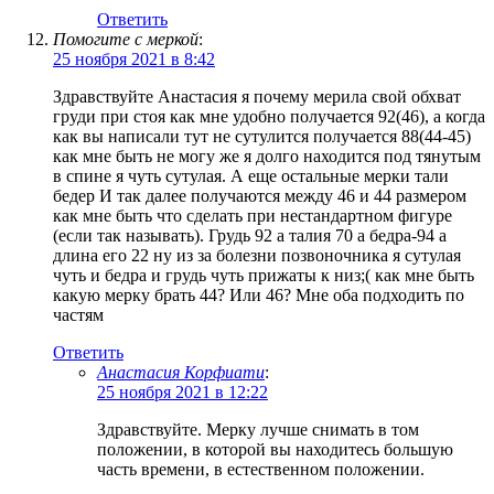
Ответить
Помогите с меркой
:
25 ноября 2021 в 8:42
Здравствуйте Анастасия я почему мерила свой обхват
груди при стоя как мне удобно получается 92(46), а когда
как вы написали тут не сутулится получается 88(44-45)
как мне быть не могу же я долго находится под тянутым
в спине я чуть сутулая. А еще остальные мерки тали
бедер И так далее получаются между 46 и 44 размером
как мне быть что сделать при нестандартном фигуре
(если так называть). Грудь 92 а талия 70 а бедра-94 а
длина его 22 ну из за болезни позвоночника я сутулая
чуть и бедра и грудь чуть прижаты к низ;( как мне быть
какую мерку брать 44? Или 46? Мне оба подходить по
частям
Ответить
Анастасия Корфиати
:
25 ноября 2021 в 12:22
Здравствуйте. Мерку лучше снимать в том
положении, в которой вы находитесь большую
часть времени, в естественном положении.