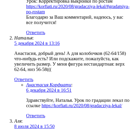
Урок: Корректировка выкройки по ростам
https://korfiati.ru/2020/08/gradacziya-lekal/#gradatsiya-
po-rostam
Благодарю за Ваш комментарий, надеюсь, у вас
все получится!
Ответить
Наталья
:
5 декабря 2024 в 13:16
Анастасия, добрый день! А для колобочков (62-64/158)
что-нибудь есть? Или подскажите, пожалуйста, как
увеличить размер. У меня фигура нестандартная: верх
62-64, низ 56-58(((
Ответить
Анастасия Корфиати
:
6 декабря 2024 в 16:51
Здравствуйте, Наталья. Урок по градации лекал по
ссылке
https://korfiati.ru/2020/08/gradacziya-lekal/
Ответить
Аля
:
8 июля 2024 в 15:50