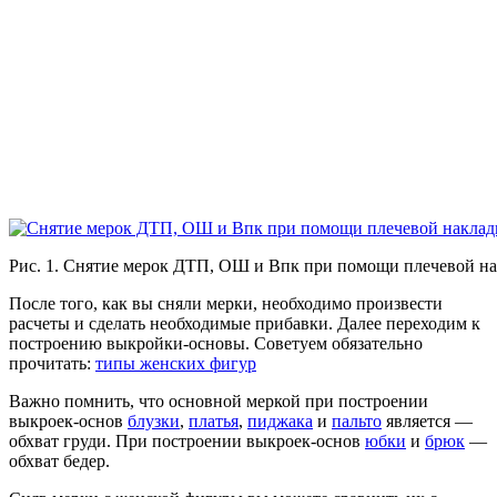
Рис. 1. Снятие мерок ДТП, ОШ и Впк при помощи плечевой н
После того, как вы сняли мерки, необходимо произвести
расчеты и сделать необходимые прибавки. Далее переходим к
построению выкройки-основы. Советуем обязательно
прочитать:
типы женских фигур
Важно помнить, что основной меркой при построении
выкроек-основ
блузки
,
платья
,
пиджака
и
пальто
является —
обхват груди. При построении выкроек-основ
юбки
и
брюк
—
обхват бедер.