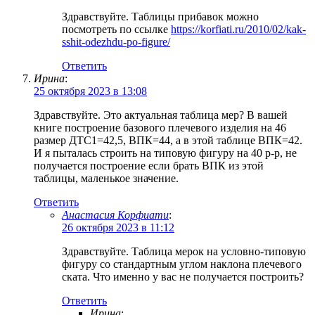
Здравствуйте. Таблицы прибавок можно
посмотреть по ссылке
https://korfiati.ru/2010/02/kak-
sshit-odezhdu-po-figure/
Ответить
Ирина
:
25 октября 2023 в 13:08
Здравствуйте. Это актуальная таблица мер? В вашей
книге построение базового плечевого изделия на 46
размер ДТС1=42,5, ВПК=44, а в этой таблице ВПК=42.
И я пыталась строить на типовую фигуру на 40 р-р, не
получается построение если брать ВПК из этой
таблицы, маленькое значение.
Ответить
Анастасия Корфиати
:
26 октября 2023 в 11:12
Здравствуйте. Таблица мерок на условно-типовую
фигуру со стандартным углом наклона плечевого
ската. Что именно у вас не получается построить?
Ответить
Ирина
: