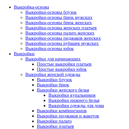
Выкройка-основа
Выкройки-основы блузок
Выкройки-основы брюк мужских
Выкройки-основы брюк женских
Выкройки-основы женских платьев
Выкройки-основы пальто женских
Выкройки-основы пиджаков женских
Выкройки-основы рубашек мужских
Выкройки-основы юбок
Выкройки
Выкройки для начинающих
Простые выкройки платьев
Простые выкройки юбок
Выкройки женской одежды
Выкройки блузок
Выкройки брюк
Выкройки женского белья
Выкройки купальников
Выкройки нижнего белья
Выкройки одежды для дома
Выкройки комбинезонов
Выкройки пиджаков и жакетов
Выкройки пальто
Выкройки платьев