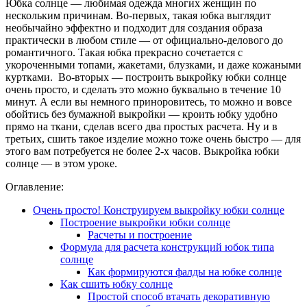
Юбка солнце — любимая одежда многих женщин по
нескольким причинам. Во-первых, такая юбка выглядит
необычайно эффектно и подходит для создания образа
практически в любом стиле — от официально-делового до
романтичного. Такая юбка прекрасно сочетается с
укороченными топами, жакетами, блузками, и даже кожаными
куртками. Во-вторых — построить выкройку юбки солнце
очень просто, и сделать это можно буквально в течение 10
минут. А если вы немного приноровитесь, то можно и вовсе
обойтись без бумажной выкройки — кроить юбку удобно
прямо на ткани, сделав всего два простых расчета. Ну и в
третьих, сшить такое изделие можно тоже очень быстро — для
этого вам потребуется не более 2-х часов. Выкройка юбки
солнце — в этом уроке.
Оглавление:
Очень просто! Конструируем выкройку юбки солнце
Построение выкройки юбки солнце
Расчеты и построение
Формула для расчета конструкций юбок типа
солнце
Как формируются фалды на юбке солнце
Как сшить юбку солнце
Простой способ втачать декоративную