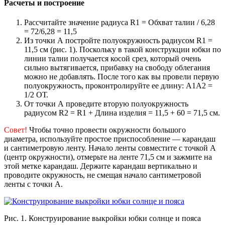
Расчеты и построение
Рассчитайте значение радиуса R1 = Обхват талии / 6,28
= 72/6,28 = 11,5
Из точки А постройте полуокружность радиусом R1 =
11,5 см (рис. 1). Поскольку в такой конструкции юбки по
линии талии получается косой срез, который очень
сильно вытягивается, прибавку на свободу облегания
можно не добавлять. После того как вы провели первую
полуокружность, проконтролируйте ее длину: А1А2 =
1/2 ОТ.
От точки А проведите вторую полуокружность
радиусом R2 = R1 + Длина изделия = 11,5 + 60 = 71,5 см.
Совет!
Чтобы точно провести окружности большого
диаметра, используйте простое приспособление — карандаш
и сантиметровую ленту. Начало ленты совместите с точкой А
(центр окружности), отмерьте на ленте 71,5 см и зажмите на
этой метке карандаш. Держите карандаш вертикально и
проводите окружность, не смещая начало сантиметровой
ленты с точки А.
Рис. 1. Конструирование выкройки юбки солнце и пояса