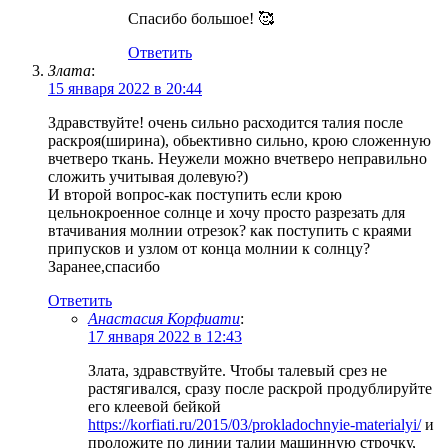
Спасибо большое! 🥰
Ответить
Злата
:
15 января 2022 в 20:44
Здравствуйте! очень сильно расходится талия после
раскроя(ширина), обьективно сильно, крою сложенную
вчетверо ткань. Неужели можно вчетверо неправильно
сложить учитывая долевую?)
И второй вопрос-как поступить если крою
цельнокроенное солнце и хочу просто разрезать для
втачивания молнии отрезок? как поступить с краями
припусков и узлом от конца молнии к солнцу?
Заранее,спасибо
Ответить
Анастасия Корфиати
:
17 января 2022 в 12:43
Злата, здравствуйте. Чтобы талевый срез не
растягивался, сразу после раскрой продублируйте
его клеевой бейкой
https://korfiati.ru/2015/03/prokladochnyie-materialyi/
и
проложите по линии талии машинную строчку,