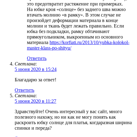
это предотвратит растяжение при примерках.
На юбке кроя «солнце» без заднего шва можно
втачать молнию «в рамку». В этом случае не
произойдет деформации материала в конце
молнии и ткань будет лежать правильно. Если
юбка без подкладки, рамку обтачивают
прямоугольником, выкроенным из основного
материала
https://korfiati.ru/2013/10/yubka-kolokol-
master-klass-po-shityu/
Ответить
Светлана
:
5 июня 2020 в 15:24
Благадарю за ответ!
Ответить
Светлана
:
5 июня 2020 в 11:27
Здравствуйте! Очень интересный у вас сайт, много
полезного нахожу, но ни как не могу понять как
раскроить юбку солнце для платья, когдаразная ширина
спинки и переда?