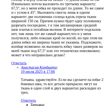
Изначально хотела выложить по третьему варианту:
67,5°, но у меня юбка не проходит по длине. То же самое
и с углом в 45°. Выложить смогла лишь в одном
варианте: две половинки солнца вдоль отреза ткани
шириной 150 см. Причем нужно будет одну половинку
разрезать посередине, т к там запланирован средний
шов платья и потайная молния. В интернете подсказок
нет, там лишь тот же самый вариант,что и у меня
получился, либо показан крой по косой, но при этом ни
длина юбки ни ширина ткани не указаны. Подскажите,
вообще возможно ли выложить юбку таких размеров на
моей ткани под 67,5° или это технически невозможно;
может я что неправильно делаю?
Ответить
Анастасия Корфиати
:
19 июля 2025 в 17:06
Татьяна, здравствуйте. Если вы сделаете на юбке 2
боковыз шва, то все детали прекрасно лягут на
ткань в один слой в двух вариантах раскладки из
трех.
Ответить
Татьяна
: