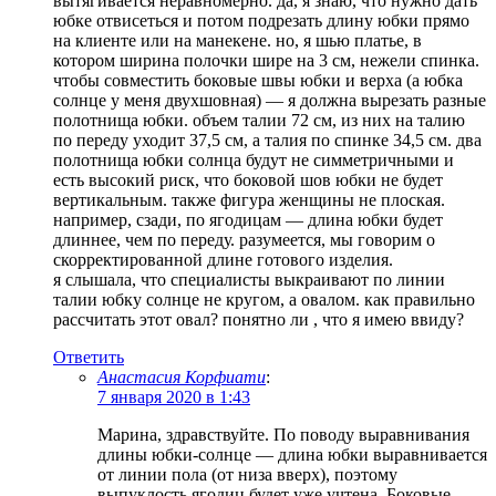
вытягивается неравномерно. да, я знаю, что нужно дать
юбке отвисеться и потом подрезать длину юбки прямо
на клиенте или на манекене. но, я шью платье, в
котором ширина полочки шире на 3 см, нежели спинка.
чтобы совместить боковые швы юбки и верха (а юбка
солнце у меня двухшовная) — я должна вырезать разные
полотнища юбки. объем талии 72 см, из них на талию
по переду уходит 37,5 см, а талия по спинке 34,5 см. два
полотнища юбки солнца будут не симметричными и
есть высокий риск, что боковой шов юбки не будет
вертикальным. также фигура женщины не плоская.
например, сзади, по ягодицам — длина юбки будет
длиннее, чем по переду. разумеется, мы говорим о
скорректированной длине готового изделия.
я слышала, что специалисты выкраивают по линии
талии юбку солнце не кругом, а овалом. как правильно
рассчитать этот овал? понятно ли , что я имею ввиду?
Ответить
Анастасия Корфиати
:
7 января 2020 в 1:43
Марина, здравствуйте. По поводу выравнивания
длины юбки-солнце — длина юбки выравнивается
от линии пола (от низа вверх), поэтому
выпуклость ягодиц будет уже учтена. Боковые