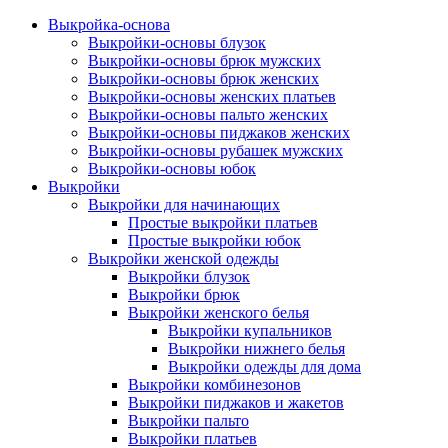
Выкройка-основа
Выкройки-основы блузок
Выкройки-основы брюк мужских
Выкройки-основы брюк женских
Выкройки-основы женских платьев
Выкройки-основы пальто женских
Выкройки-основы пиджаков женских
Выкройки-основы рубашек мужских
Выкройки-основы юбок
Выкройки
Выкройки для начинающих
Простые выкройки платьев
Простые выкройки юбок
Выкройки женской одежды
Выкройки блузок
Выкройки брюк
Выкройки женского белья
Выкройки купальников
Выкройки нижнего белья
Выкройки одежды для дома
Выкройки комбинезонов
Выкройки пиджаков и жакетов
Выкройки пальто
Выкройки платьев