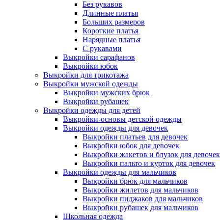
Без рукавов
Длинные платья
Больших размеров
Короткие платья
Нарядные платья
С рукавами
Выкройки сарафанов
Выкройки юбок
Выкройки для трикотажа
Выкройки мужской одежды
Выкройки мужских брюк
Выкройки рубашек
Выкройки одежды для детей
Выкройки-основы детской одежды
Выкройки одежды для девочек
Выкройки платьев для девочек
Выкройки юбок для девочек
Выкройки жакетов и блузок для девочек
Выкройки пальто и курток для девочек
Выкройки одежды для мальчиков
Выкройки брюк для мальчиков
Выкройки жилетов для мальчиков
Выкройки пиджаков для мальчиков
Выкройки рубашек для мальчиков
Школьная одежда