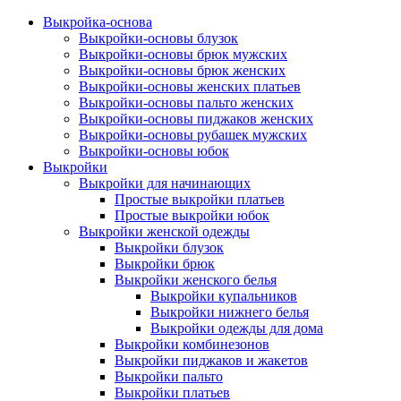
Выкройка-основа
Выкройки-основы блузок
Выкройки-основы брюк мужских
Выкройки-основы брюк женских
Выкройки-основы женских платьев
Выкройки-основы пальто женских
Выкройки-основы пиджаков женских
Выкройки-основы рубашек мужских
Выкройки-основы юбок
Выкройки
Выкройки для начинающих
Простые выкройки платьев
Простые выкройки юбок
Выкройки женской одежды
Выкройки блузок
Выкройки брюк
Выкройки женского белья
Выкройки купальников
Выкройки нижнего белья
Выкройки одежды для дома
Выкройки комбинезонов
Выкройки пиджаков и жакетов
Выкройки пальто
Выкройки платьев