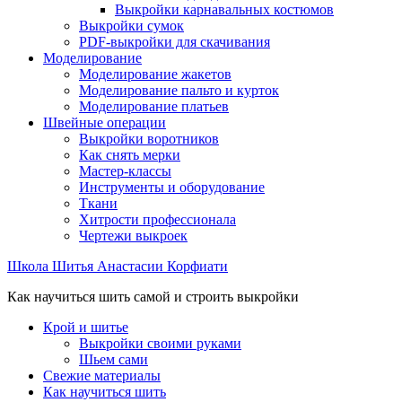
Выкройки карнавальных костюмов
Выкройки сумок
PDF-выкройки для скачивания
Моделирование
Моделирование жакетов
Моделирование пальто и курток
Моделирование платьев
Швейные операции
Выкройки воротников
Как снять мерки
Мастер-классы
Инструменты и оборудование
Ткани
Хитрости профессионала
Чертежи выкроек
Школа Шитья Анастасии Корфиати
Как научиться шить самой и строить выкройки
Крой и шитье
Выкройки своими руками
Шьем сами
Свежие материалы
Как научиться шить