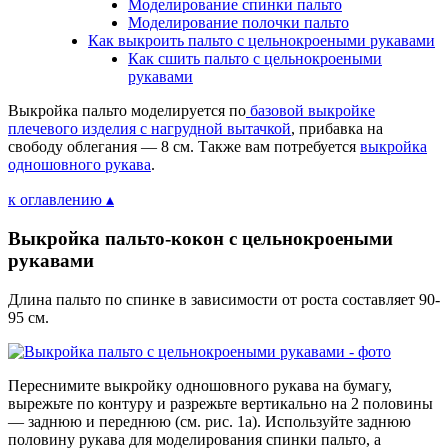
Моделирование спинки пальто
Моделирование полочки пальто
Как выкроить пальто с цельнокроеными рукавами
Как сшить пальто с цельнокроеными
рукавами
Выкройка пальто моделируется по
базовой выкройке
плечевого изделия с нагрудной вытачкой
, прибавка на
свободу облегания — 8 см. Также вам потребуется
выкройка
одношовного рукава
.
к оглавлению ▴
Выкройка пальто-кокон с цельнокроеными
рукавами
Длина пальто по спинке в зависимости от роста составляет 90-
95 см.
Переснимите выкройку одношовного рукава на бумагу,
вырежьте по контуру и разрежьте вертикально на 2 половины
— заднюю и переднюю (см. рис. 1а). Используйте заднюю
половину рукава для моделирования спинки пальто, а