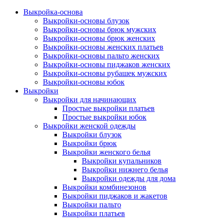
Выкройка-основа
Выкройки-основы блузок
Выкройки-основы брюк мужских
Выкройки-основы брюк женских
Выкройки-основы женских платьев
Выкройки-основы пальто женских
Выкройки-основы пиджаков женских
Выкройки-основы рубашек мужских
Выкройки-основы юбок
Выкройки
Выкройки для начинающих
Простые выкройки платьев
Простые выкройки юбок
Выкройки женской одежды
Выкройки блузок
Выкройки брюк
Выкройки женского белья
Выкройки купальников
Выкройки нижнего белья
Выкройки одежды для дома
Выкройки комбинезонов
Выкройки пиджаков и жакетов
Выкройки пальто
Выкройки платьев