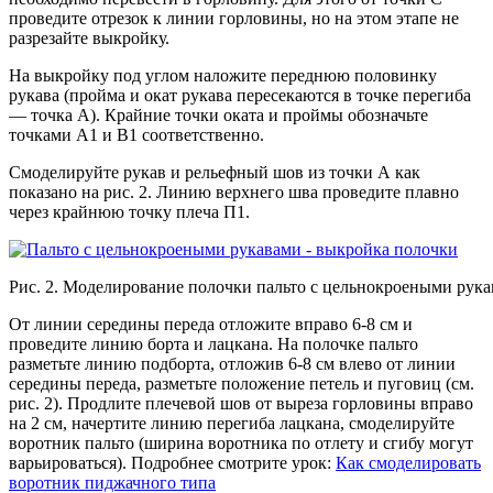
проведите отрезок к линии горловины, но на этом этапе не
разрезайте выкройку.
На выкройку под углом наложите переднюю половинку
рукава (пройма и окат рукава пересекаются в точке перегиба
— точка А). Крайние точки оката и проймы обозначьте
точками А1 и В1 соответственно.
Смоделируйте рукав и рельефный шов из точки А как
показано на рис. 2. Линию верхнего шва проведите плавно
через крайнюю точку плеча П1.
Рис. 2. Моделирование полочки пальто с цельнокроеными рук
От линии середины переда отложите вправо 6-8 см и
проведите линию борта и лацкана. На полочке пальто
разметьте линию подборта, отложив 6-8 см влево от линии
середины переда, разметьте положение петель и пуговиц (см.
рис. 2). Продлите плечевой шов от выреза горловины вправо
на 2 см, начертите линию перегиба лацкана, смоделируйте
воротник пальто (ширина воротника по отлету и сгибу могут
варьироваться). Подробнее смотрите урок:
Как смоделировать
воротник пиджачного типа