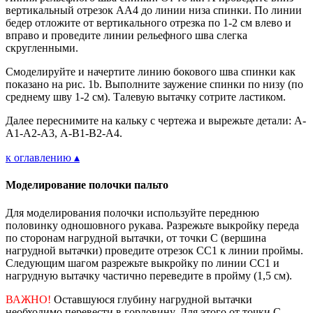
вертикальный отрезок АА4 до линии низа спинки. По линии
бедер отложите от вертикального отрезка по 1-2 см влево и
вправо и проведите линии рельефного шва слегка
скругленными.
Смоделируйте и начертите линию бокового шва спинки как
показано на рис. 1b. Выполните заужение спинки по низу (по
среднему шву 1-2 см). Талевую вытачку сотрите ластиком.
Далее переснимите на кальку с чертежа и вырежьте детали: А-
А1-А2-А3, А-В1-В2-А4.
к оглавлению ▴
Моделирование полочки пальто
Для моделирования полочки используйте переднюю
половинку одношовного рукава. Разрежьте выкройку переда
по сторонам нагрудной вытачки, от точки С (вершина
нагрудной вытачки) проведите отрезок СС1 к линии проймы.
Следующим шагом разрежьте выкройку по линии СС1 и
нагрудную вытачку частично переведите в пройму (1,5 см).
ВАЖНО!
Оставшуюся глубину нагрудной вытачки
необходимо перевести в горловину. Для этого от точки С