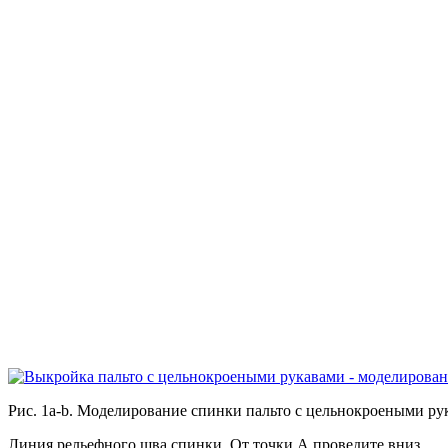
Рис. 1a-b. Моделирование спинки пальто с цельнокроеными ру
Линия рельефного шва спинки. От точки А проведите вниз