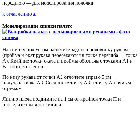
переднюю — для моделирования полочки.
к оглавлению ▴
Моделирование спинки пальто
На спинку под углом наложите заднюю половинку рукава
(пройма и окат рукава пересекаются в точке перегиба — точка
А). Крайние точки оката и проймы обозначьте точками А1 и
В1 соответственно.
По низу рукава от точки А2 отложите вправо 5 см —
получена точка А3. Соедините точку А3 и точку А прямым
отрезком.
Линию плеча поднимите на 1 см от крайней точки П и
проведите плавной линией.