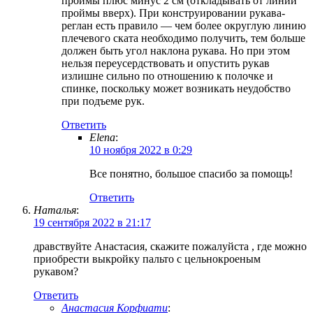
проймы плюс минус 2 см (откладывать от линии
проймы вверх). При конструировании рукава-
реглан есть правило — чем более округлую линию
плечевого ската необходимо получить, тем больше
должен быть угол наклона рукава. Но при этом
нельзя переусердствовать и опустить рукав
излишне сильно по отношению к полочке и
спинке, поскольку может возникать неудобство
при подъеме рук.
Ответить
Elena
:
10 ноября 2022 в 0:29
Все понятно, большое спасибо за помощь!
Ответить
Наталья
:
19 сентября 2022 в 21:17
дравствуйте Анастасия, скажите пожалуйста , где можно
приобрести выкройку пальто с цельнокроеным
рукавом?
Ответить
Анастасия Корфиати
: