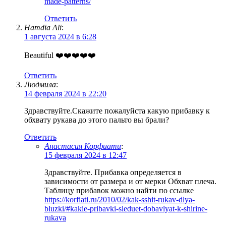
made-patterns/
Ответить
Hamdia Ali
:
1 августа 2024 в 6:28
Beautiful ❤️❤️❤️❤️❤️
Ответить
Людмила
:
14 февраля 2024 в 22:20
Здравствуйте.Скажите пожалуйста какую прибавку к
обхвату рукава до этого пальто вы брали?
Ответить
Анастасия Корфиати
:
15 февраля 2024 в 12:47
Здравствуйте. Прибавка определяется в
зависимости от размера и от мерки Обхват плеча.
Таблицу прибавок можно найти по ссылке
https://korfiati.ru/2010/02/kak-sshit-rukav-dlya-
bluzki/#kakie-pribavki-sleduet-dobavlyat-k-shirine-
rukava