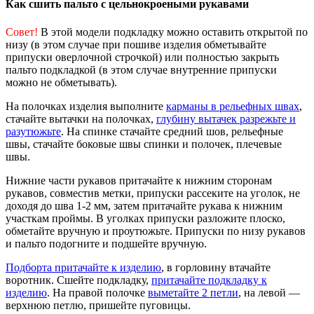
Как сшить пальто с цельнокроеными рукавами
Совет!
В этой модели подкладку можно оставить открытой по
низу (в этом случае при пошиве изделия обметывайте
припуски оверлочной строчкой) или полностью закрыть
пальто подкладкой (в этом случае внутренние припуски
можно не обметывать).
На полочках изделия выполните
карманы в рельефных швах
,
стачайте вытачки на полочках,
глубину вытачек разрежьте и
разутюжьте
. На спинке стачайте средний шов, рельефные
швы, стачайте боковые швы спинки и полочек, плечевые
швы.
Нижние части рукавов притачайте к нижним сторонам
рукавов, совместив метки, припуски рассеките на уголок, не
доходя до шва 1-2 мм, затем притачайте рукава к нижним
участкам проймы. В уголках припуски разложите плоско,
обметайте вручную и проутюжьте. Припуски по низу рукавов
и пальто подогните и подшейте вручную.
Подборта притачайте к изделию
, в горловину втачайте
воротник. Сшейте подкладку,
притачайте подкладку к
изделию
. На правой полочке
выметайте 2 петли
, на левой —
верхнюю петлю, пришейте пуговицы.