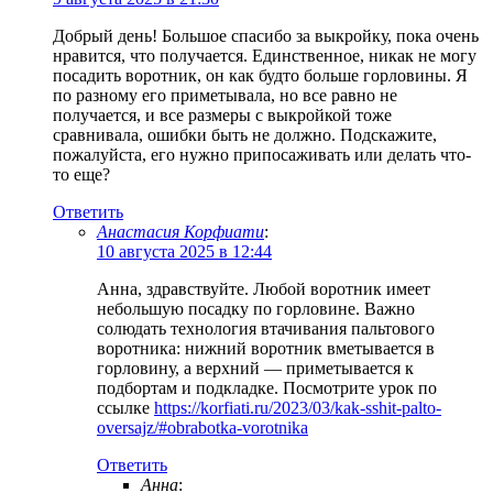
Добрый день! Большое спасибо за выкройку, пока очень
нравится, что получается. Единственное, никак не могу
посадить воротник, он как будто больше горловины. Я
по разному его приметывала, но все равно не
получается, и все размеры с выкройкой тоже
сравнивала, ошибки быть не должно. Подскажите,
пожалуйста, его нужно припосаживать или делать что-
то еще?
Ответить
Анастасия Корфиати
:
10 августа 2025 в 12:44
Анна, здравствуйте. Любой воротник имеет
небольшую посадку по горловине. Важно
солюдать технология втачивания пальтового
воротника: нижний воротник вметывается в
горловину, а верхний — приметывается к
подбортам и подкладке. Посмотрите урок по
ссылке
https://korfiati.ru/2023/03/kak-sshit-palto-
oversajz/#obrabotka-vorotnika
Ответить
Анна
: