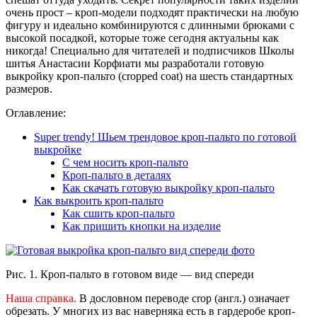
очень прост – кроп-модели подходят практически на любую
фигуру и идеально комбинируются с длинными брюками с
высокой посадкой, которые тоже сегодня актуальны как
никогда! Специально для читателей и подписчиков Школы
шитья Анастасии Корфиати мы разработали готовую
выкройку кроп-пальто (cropped coat) на шесть стандартных
размеров.
Оглавление:
Super trendy! Шьем трендовое кроп-пальто по готовой
выкройке
С чем носить кроп-пальто
Кроп-пальто в деталях
Как скачать готовую выкройку кроп-пальто
Как выкроить кроп-пальто
Как сшить кроп-пальто
Как пришить кнопки на изделие
Рис. 1. Кроп-пальто в готовом виде — вид спереди
Наша справка.
В дословном переводе crop (англ.) означает
обрезать. У многих из вас наверняка есть в гардеробе кроп-