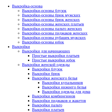
Выкройка-основа
Выкройки-основы блузок
Выкройки-основы брюк мужских
Выкройки-основы брюк женских
Выкройки-основы женских платьев
Выкройки-основы пальто женских
Выкройки-основы пиджаков женских
Выкройки-основы рубашек мужских
Выкройки-основы юбок
Выкройки
Выкройки для начинающих
Простые выкройки платьев
Простые выкройки юбок
Выкройки женской одежды
Выкройки блузок
Выкройки брюк
Выкройки женского белья
Выкройки купальников
Выкройки нижнего белья
Выкройки одежды для дома
Выкройки комбинезонов
Выкройки пиджаков и жакетов
Выкройки пальто
Выкройки платьев