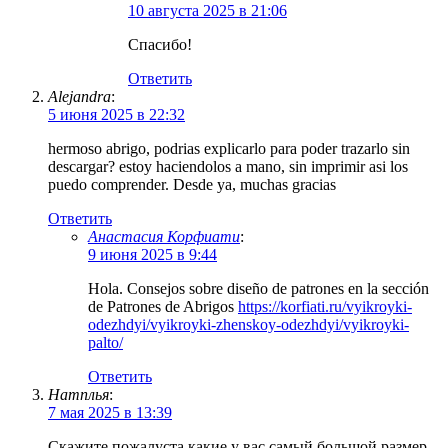
10 августа 2025 в 21:06
Спасибо!
Ответить
Alejandra
:
5 июня 2025 в 22:32
hermoso abrigo, podrias explicarlo para poder trazarlo sin
descargar? estoy haciendolos a mano, sin imprimir asi los
puedo comprender. Desde ya, muchas gracias
Ответить
Анастасия Корфиати
:
9 июня 2025 в 9:44
Hola. Consejos sobre diseño de patrones en la sección
de Patrones de Abrigos
https://korfiati.ru/vyikroyki-
odezhdyi/vyikroyki-zhenskoy-odezhdyi/vyikroyki-
palto/
Ответить
Натплья
:
7 мая 2025 в 13:39
Скажите пожалуста какие у вас самый большой размер