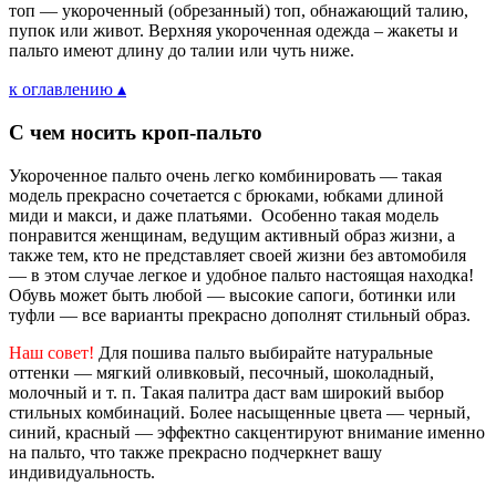
топ — укороченный (обрезанный) топ, обнажающий талию,
пупок или живот. Верхняя укороченная одежда – жакеты и
пальто имеют длину до талии или чуть ниже.
к оглавлению ▴
С чем носить кроп-пальто
Укороченное пальто очень легко комбинировать — такая
модель прекрасно сочетается с брюками, юбками длиной
миди и макси, и даже платьями. Особенно такая модель
понравится женщинам, ведущим активный образ жизни, а
также тем, кто не представляет своей жизни без автомобиля
— в этом случае легкое и удобное пальто настоящая находка!
Обувь может быть любой — высокие сапоги, ботинки или
туфли — все варианты прекрасно дополнят стильный образ.
Наш совет!
Для пошива пальто выбирайте натуральные
оттенки — мягкий оливковый, песочный, шоколадный,
молочный и т. п. Такая палитра даст вам широкий выбор
стильных комбинаций. Более насыщенные цвета — черный,
синий, красный — эффектно сакцентируют внимание именно
на пальто, что также прекрасно подчеркнет вашу
индивидуальность.