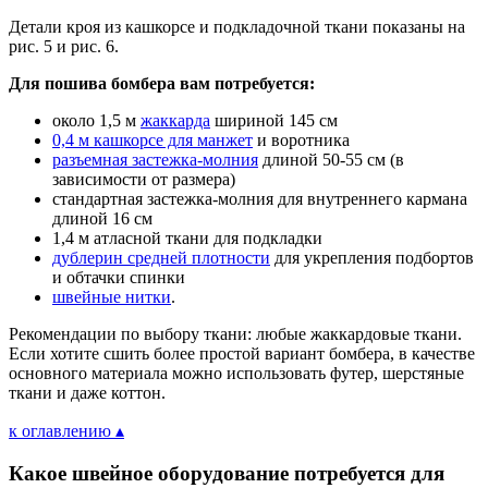
Детали кроя из кашкорсе и подкладочной ткани показаны на
рис. 5 и рис. 6.
Для пошива бомбера вам потребуется:
около 1,5 м
жаккарда
шириной 145 см
0,4 м кашкорсе для манжет
и воротника
разъемная застежка-молния
длиной 50-55 см (в
зависимости от размера)
стандартная застежка-молния для внутреннего кармана
длиной 16 см
1,4 м атласной ткани для подкладки
дублерин средней плотности
для укрепления подбортов
и обтачки спинки
швейные нитки
.
Рекомендации по выбору ткани: любые жаккардовые ткани.
Если хотите сшить более простой вариант бомбера, в качестве
основного материала можно использовать футер, шерстяные
ткани и даже коттон.
к оглавлению ▴
Какое швейное оборудование потребуется для