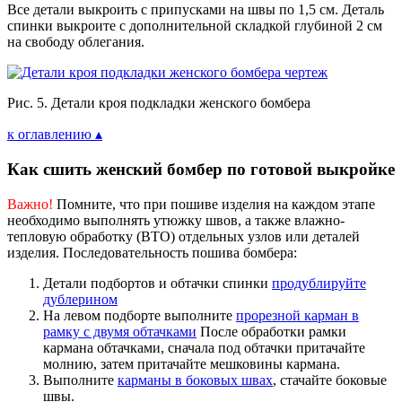
Все детали выкроить с припусками на швы по 1,5 см. Деталь
спинки выкроите с дополнительной складкой глубиной 2 см
на свободу облегания.
Рис. 5. Детали кроя подкладки женского бомбера
к оглавлению ▴
Как сшить женский бомбер по готовой выкройке
Важно!
Помните, что при пошиве изделия на каждом этапе
необходимо выполнять утюжку швов, а также влажно-
тепловую обработку (ВТО) отдельных узлов или деталей
изделия. Последовательность пошива бомбера:
Детали подбортов и обтачки спинки
продублируйте
дублерином
На левом подборте выполните
прорезной карман в
рамку с двумя обтачками
После обработки рамки
кармана обтачками, сначала под обтачки притачайте
молнию, затем притачайте мешковины кармана.
Выполните
карманы в боковых швах
, стачайте боковые
швы.