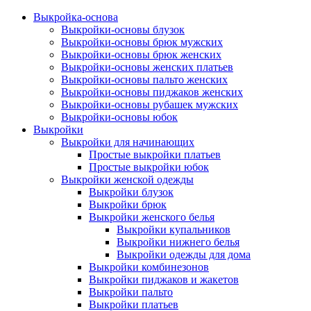
Выкройка-основа
Выкройки-основы блузок
Выкройки-основы брюк мужских
Выкройки-основы брюк женских
Выкройки-основы женских платьев
Выкройки-основы пальто женских
Выкройки-основы пиджаков женских
Выкройки-основы рубашек мужских
Выкройки-основы юбок
Выкройки
Выкройки для начинающих
Простые выкройки платьев
Простые выкройки юбок
Выкройки женской одежды
Выкройки блузок
Выкройки брюк
Выкройки женского белья
Выкройки купальников
Выкройки нижнего белья
Выкройки одежды для дома
Выкройки комбинезонов
Выкройки пиджаков и жакетов
Выкройки пальто
Выкройки платьев