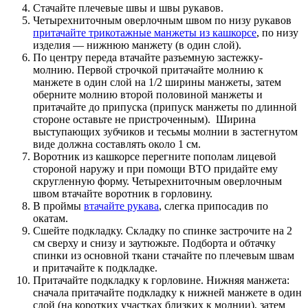
Cтачайте плечевые швы и швы рукавов.
Четырехниточным оверлочным швом по низу рукавов
притачайте трикотажные манжеты из кашкорсе
, по низу
изделия — нижнюю манжету (в один слой).
По центру переда втачайте разъемную застежку-
молнию. Первой строчкой притачайте молнию к
манжете в один слой на 1/2 ширины манжеты, затем
оберните молнию второй половиной манжеты и
притачайте до припуска (припуск манжеты по длинной
стороне оставьте не пристроченным). Ширина
выступающих зубчиков и тесьмы молнии в застегнутом
виде должна составлять около 1 см.
Воротник из кашкорсе перегните пополам лицевой
стороной наружу и при помощи ВТО придайте ему
скругленную форму. Четырехниточным оверлочным
швом втачайте воротник в горловину.
В проймы
втачайте рукава
, слегка припосадив по
окатам.
Сшейте подкладку. Складку по спинке застрочите на 2
см сверху и снизу и заутюжьте. Подборта и обтачку
спинки из основной ткани стачайте по плечевым швам
и притачайте к подкладке.
Притачайте подкладку к горловине. Нижняя манжета:
сначала притачайте подкладку к нижней манжете в один
слой (на коротких участках близких к молнии), затем