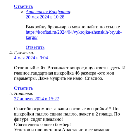
Ответить
Анастасия Корфиати
:
20 мая 2024 в 10:28
Выкройку брюк-карго можно найти по ссылке
https://korfiati.ru/2024/04/vykrojka-zhenskih-bryuk-
kargo/
Ответить
Гузелечка
:
4 мая 2024 в 9:04
Отличный сайт. Возникает вопрос,ищу ответы здесь. И
главное,тандартная выкройка 46 размера -это мои
параметры. Даже мудрить не надо. Спасибо.
Ответить
Наталья
:
27 апреля 2024 в 15:27
Спасибо огромное за ваши готовые выкройки!!! По
выкройки пальто сшила пальто, жакет и 2 плаща. По
фигуре, сидят идеально!
Обязательно сошью бомбер!
Успехов и процветания Анастасии и ее команде.